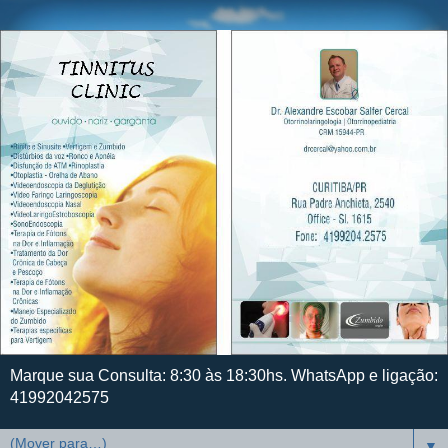
Marque sua Consulta: 8:30 às 18:30hs. WhatsApp e ligação:
41992042575
▼