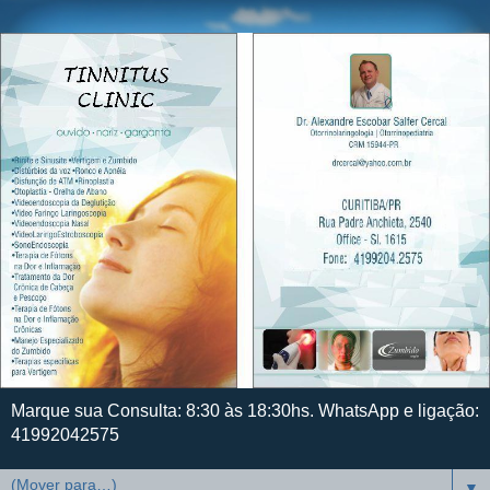
Marque sua Consulta: 8:30 às 18:30hs. WhatsApp e ligação:
41992042575
▼