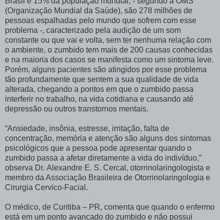
Brasil e 15% da população mundial, - segundo a OMS
(Organização Mundial da Saúde), são 278 milhões de
pessoas espalhadas pelo mundo que sofrem com esse
problema -, caracterizado pela audição de um som
constante ou que vai e volta, sem ter nenhuma relação com
o ambiente, o zumbido tem mais de 200 causas conhecidas
e na maioria dos casos se manifesta como um sintoma leve.
Porém, alguns pacientes são atingidos por esse problema
tão profundamente que sentem a sua qualidade de vida
alterada, chegando a pontos em que o zumbido passa
interferir no trabalho, na vida cotidiana e causando até
depressão ou outros transtornos mentais.
“Ansiedade, insônia, estresse, irritação, falta de
concentração, memória e atenção são alguns dos sintomas
psicológicos que a pessoa pode apresentar quando o
zumbido passa a afetar diretamente a vida do indivíduo,”
observa Dr.
Alexandre
E. S. Cercal, otorrinolaringologista e
membro da Associação Brasileira de Otorrinolaringologia e
Cirurgia Cervico-Facial.
O médico, de Curitiba – PR, comenta que quando o enfermo
está em um ponto avançado do zumbido e não possui