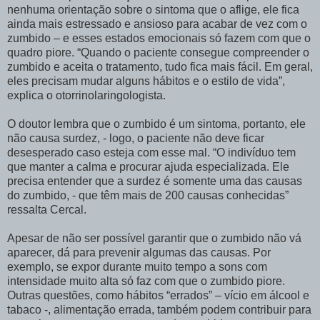
nenhuma orientação sobre o sintoma que o aflige, ele fica
ainda mais estressado e ansioso para acabar de vez com o
zumbido – e esses estados emocionais só fazem com que o
quadro piore. “Quando o paciente consegue compreender o
zumbido e aceita o tratamento, tudo fica mais fácil. Em geral,
eles precisam mudar alguns hábitos e o estilo de vida”,
explica o otorrinolaringologista.
O doutor lembra que o zumbido é um sintoma, portanto, ele
não causa surdez, - logo, o paciente não deve ficar
desesperado caso esteja com esse mal. “O indivíduo tem
que manter a calma e procurar ajuda especializada. Ele
precisa entender que a surdez é somente uma das causas
do zumbido, - que têm mais de 200 causas conhecidas”
ressalta Cercal.
Apesar de não ser possível garantir que o zumbido não vá
aparecer, dá para prevenir algumas das causas. Por
exemplo, se expor durante muito tempo a sons com
intensidade muito alta só faz com que o zumbido piore.
Outras questões, como hábitos “errados” – vício em álcool e
tabaco -, alimentação errada, também podem contribuir para