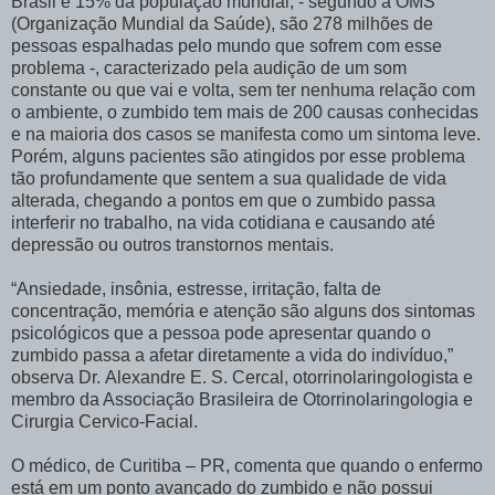
Brasil e 15% da população mundial, - segundo a OMS
(Organização Mundial da Saúde), são 278 milhões de
pessoas espalhadas pelo mundo que sofrem com esse
problema -, caracterizado pela audição de um som
constante ou que vai e volta, sem ter nenhuma relação com
o ambiente, o zumbido tem mais de 200 causas conhecidas
e na maioria dos casos se manifesta como um sintoma leve.
Porém, alguns pacientes são atingidos por esse problema
tão profundamente que sentem a sua qualidade de vida
alterada, chegando a pontos em que o zumbido passa
interferir no trabalho, na vida cotidiana e causando até
depressão ou outros transtornos mentais.
“Ansiedade, insônia, estresse, irritação, falta de
concentração, memória e atenção são alguns dos sintomas
psicológicos que a pessoa pode apresentar quando o
zumbido passa a afetar diretamente a vida do indivíduo,”
observa Dr.
Alexandre
E. S. Cercal, otorrinolaringologista e
membro da Associação Brasileira de Otorrinolaringologia e
Cirurgia Cervico-Facial.
O médico, de Curitiba – PR, comenta que quando o enfermo
está em um ponto avançado do zumbido e não possui