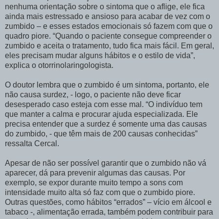
nenhuma orientação sobre o sintoma que o aflige, ele fica
ainda mais estressado e ansioso para acabar de vez com o
zumbido – e esses estados emocionais só fazem com que o
quadro piore. “Quando o paciente consegue compreender o
zumbido e aceita o tratamento, tudo fica mais fácil. Em geral,
eles precisam mudar alguns hábitos e o estilo de vida”,
explica o otorrinolaringologista.
O doutor lembra que o zumbido é um sintoma, portanto, ele
não causa surdez, - logo, o paciente não deve ficar
desesperado caso esteja com esse mal. “O indivíduo tem
que manter a calma e procurar ajuda especializada. Ele
precisa entender que a surdez é somente uma das causas
do zumbido, - que têm mais de 200 causas conhecidas”
ressalta Cercal.
Apesar de não ser possível garantir que o zumbido não vá
aparecer, dá para prevenir algumas das causas. Por
exemplo, se expor durante muito tempo a sons com
intensidade muito alta só faz com que o zumbido piore.
Outras questões, como hábitos “errados” – vício em álcool e
tabaco -, alimentação errada, também podem contribuir para