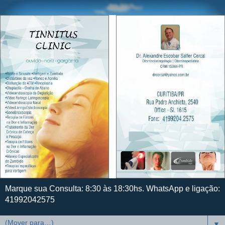
Marque sua Consulta: 8:30 às 18:30hs. WhatsApp e ligação:
41992042575
▼