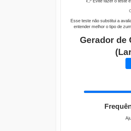
👉 Evite fazer o teste 
O
Esse teste não substitui a aval
entender melhor o tipo de zum
Gerador de 
(La
Frequên
Aju