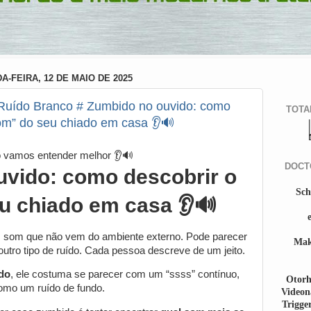
-FEIRA, 12 DE MAIO DE 2025
 - Ruído Branco # Zumbido no ouvido: como
TOTA
tom” do seu chiado em casa 👂🔊
o vamos entender melhor 👂🔊
DOCT
vido: como descobrir o
Sch
u chiado em casa 👂🔊
 som que não vem do ambiente externo. Pode parecer
Mak
 outro tipo de ruído. Cada pessoa descreve de um jeito.
do
, ele costuma se parecer com um “ssss” contínuo,
Otorh
omo um ruído de fundo.
Videon
Trigge