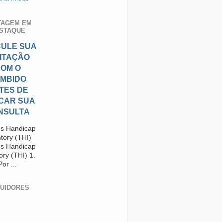
TAGEM EM
STAQUE
ULE SUA
RITAÇÃO
OM O
MBIDO
TES DE
CAR SUA
NSULTA
us Handicap
tory (THI)
us Handicap
ory (THI) 1.
Por ...
UIDORES