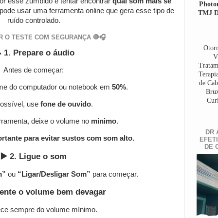
or esse zumbido é tentar encontrar
qual som mais se
Photo
 pode usar uma ferramenta online que gera esse tipo de
TMJ Dy
ruído controlado.
R O TESTE COM SEGURANÇA 🛑🎧
Otorr
 1. Prepare o áudio
V
Tratam
Antes de começar:
Terapi
de Cab
ume do computador ou notebook em
50%
.
Brux
Cur
ossível, use
fone de ouvido
.
rramenta, deixe o volume no
mínimo
.
DR 
ortante para evitar sustos com som alto.
EFET
DE 
▶️ 2. Ligue o som
m”
ou
“Ligar/Desligar Som”
para começar.
ente o volume bem devagar
e sempre do volume mínimo.