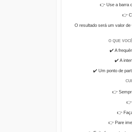
👉 Use a barra d
👉 C
O resultado será um valor de
O QUE VOC
✔️ A frequê
✔️ A int
✔️ Um ponto de part
CU
👉 Sempr
👉
👉 Faça
👉 Pare ime