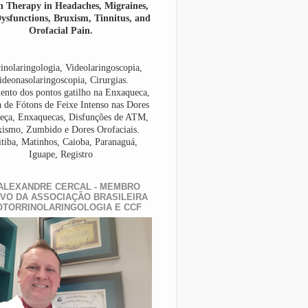
n Therapy in Headaches, Migraines,
sfunctions, Bruxism, Tinnitus, and
Orofacial Pain.
inolaringologia, Videolaringoscopia,
ideonasolaringoscopia, Cirurgias.
ento dos pontos gatilho na Enxaqueca,
a de Fótons de Feixe Intenso nas Dores
eça, Enxaquecas, Disfunções de ATM,
ismo, Zumbido e Dores Orofaciais.
itiba, Matinhos, Caioba, Paranaguá,
Iguape, Registro
ALEXANDRE CERCAL - MEMBRO
IVO DA ASSOCIAÇÃO BRASILEIRA
OTORRINOLARINGOLOGIA E CCF