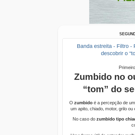
SEGUNDA
Banda estreita - Filtro
descobrir o “
Primeir
Zumbido no ou
“tom” do se
O
zumbido
é a percepção de um
um apito, chiado, motor, grilo ou
No caso do
zumbido tipo chia
c