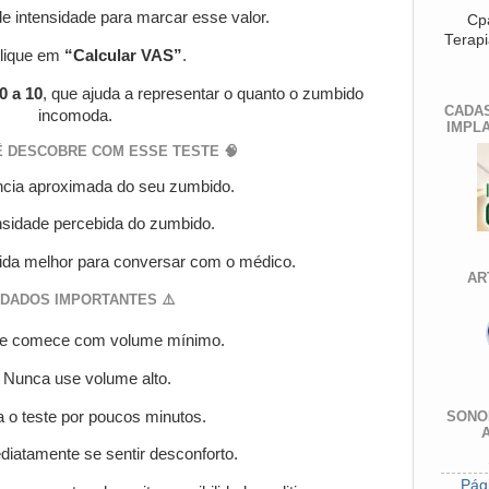
e intensidade para marcar esse valor.
Cp
Terapi
lique em
“Calcular VAS”
.
0 a 10
, que ajuda a representar o quanto o zumbido
CADA
incomoda.
IMPLA
Ê DESCOBRE COM ESSE TESTE 🧠
ncia aproximada do seu zumbido.
ensidade percebida do zumbido.
ida melhor para conversar com o médico.
AR
IDADOS IMPORTANTES ⚠️
e comece com volume mínimo.
 Nunca use volume alto.
 o teste por poucos minutos.
SONOR
diatamente se sentir desconforto.
Pági