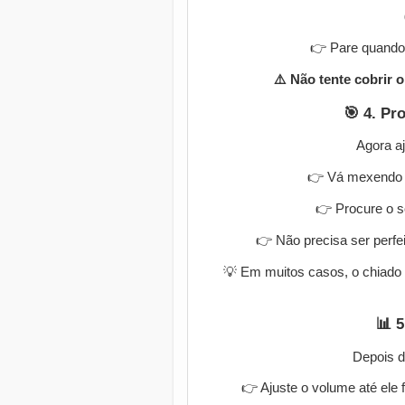
👉 Pare quando 
⚠️ Não tente cobrir 
🎯 4. Pr
Agora aj
👉 Vá mexendo n
👉 Procure o 
👉 Não precisa ser perfei
💡 Em muitos casos, o chiado 
📊 5
Depois d
👉 Ajuste o volume até ele 