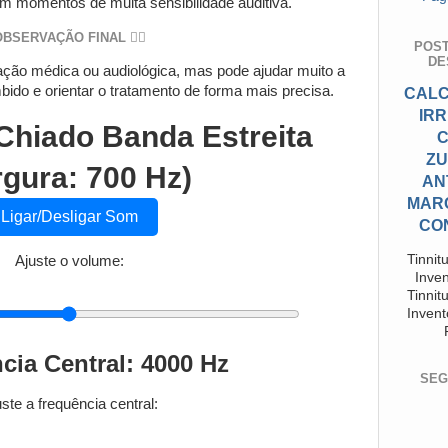
em momentos de muita sensibilidade auditiva.
BSERVAÇÃO FINAL 👨‍⚕️
POS
DE
iação médica ou audiológica, mas pode ajudar muito a
bido e orientar o tratamento de forma mais precisa.
CALC
IR
Chiado Banda Estreita
C
ZU
rgura: 700 Hz)
AN
MAR
Ligar/Desligar Som
CO
Tinnit
Ajuste o volume:
Inven
Tinnit
Invent
cia Central: 4000 Hz
SEG
ste a frequência central: