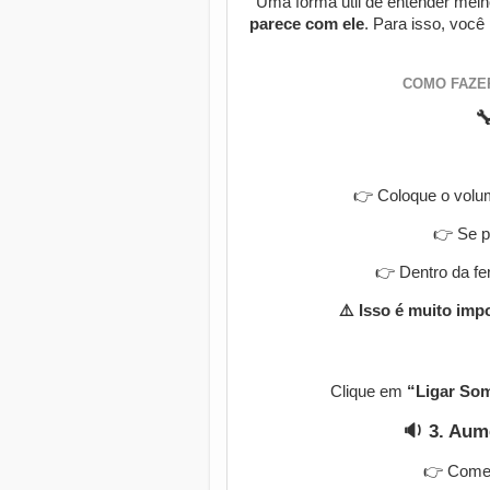
Uma forma útil de entender melh
parece com ele
. Para isso, você
COMO FAZE

👉 Coloque o vol
👉 Se p
👉 Dentro da fe
⚠️ Isso é muito imp
Clique em
“Ligar So
🔉 3. Aum
👉 Comec