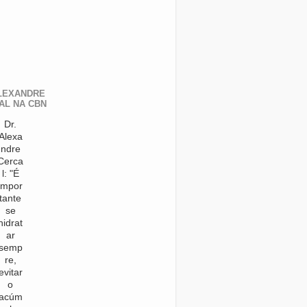
LEXANDRE
AL NA CBN
Dr.
Alexa
ndre
Cerca
l: "É
impor
tante
se
hidrat
ar
semp
re,
evitar
o
acúm