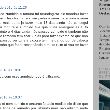
Trigge
Photon
 de 2018 às 11:26
TMJ Dy
Orofaci
se zumbido é tontura fui neurologista ele mandou fazer
bém fui otorrino ela me pediu exame para som exame
 e mais outra já fazer mais 15 dias ainda não consegui
Otorrin
u tontura e zumbido tive que Ir ná emergências ai tô
Videona
irinto a 4 dias ainda não passou zumbido é também não
Tratame
 remédio tem ficar 2 dias para fazer exame so que não
Terapia
e passou vertizine e vicog e tem me dando dor de cabeça
de Cabe
enho que fazer ressonância é muito ruim aí vou ter fazer
Bruxism
Curitib
Iguape,
DR AL
 2018 às 18:07
EFETI
da com esse zumbido, que é altíssimo.
DE OT
 2018 às 10:37
 tô com sumido e tonturas fui aula médico ele disse que
os tipos de remédio pra labirinto mais não adianto nada