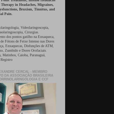
r Point Treatment, Intense Headache
 Therapy in Headaches, Migraines,
sfunctions, Bruxism, Tinnitus, and
al Pain.
olaringologia, Videolaringoscopia,
solaringoscopia, Cirurgias.
nto dos pontos gatilho na Enxaqueca,
 de Fótons de Feixe Intenso nas Dores
ça, Enxaquecas, Disfunções de ATM,
o, Zumbido e Dores Orofaciais.
a, Matinhos, Caioba, Paranaguá,
 Registro
EXANDRE CERCAL - MEMBRO
VO DA ASSOCIAÇÃO BRASILEIRA
ORRINOLARINGOLOGIA E CCF