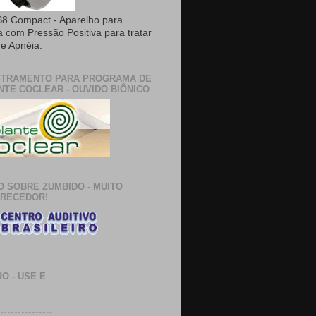
8 Compact - Aparelho para
a com Pressão Positiva para tratar
e Apnéia.
TRAMENTO PARA PROGRAMA DE
NTE COCLEAR - OUVIDO BIÔNICO
O SOBRE ZUMBIDO - MUITO
RECEDOR!
O - USE E
E