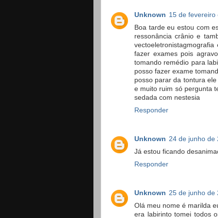
Unknown
15 de fevereiro
Boa tarde eu estou com es
ressonância crânio e tam
vectoeletronistagmografia
fazer exames pois agravo
tomando remédio para lab
posso fazer exame tomando
posso parar da tontura el
e muito ruim só pergunta t
sedada com nestesia
Responder
Unknown
24 de junho de
Já estou ficando desanima
Responder
Unknown
25 de junho de
Olá meu nome é marilda eu
era labirinto tomei todos 