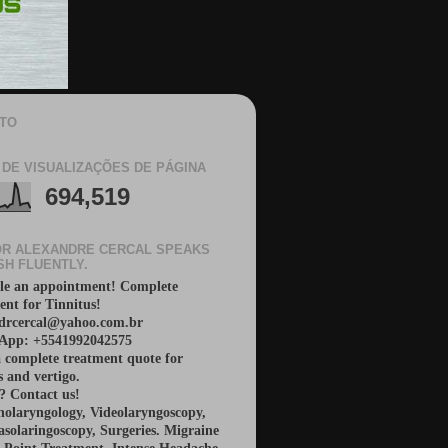
TO
 DE VISUALIZAÇÕES DE PÁGINA
694,519
R ALEXANDRE CERCAL SPEAKS
SH FLUENTLY.
le an appointment! Complete
ent for Tinnitus!
 drcercal@yahoo.com.br
App: +5541992042575
 complete treatment quote for
s and vertigo.
? Contact us!
nolaryngology, Videolaryngoscopy,
solaringoscopy, Surgeries. Migraine