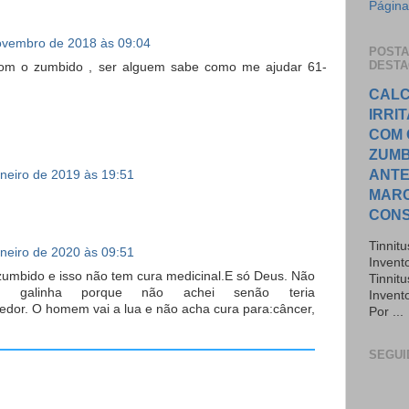
Página 
ovembro de 2018 às 09:04
POST
DEST
com o zumbido , ser alguem sabe como me ajudar 61-
CALC
IRRI
COM 
ZUMB
ANTE
aneiro de 2019 às 19:51
MAR
CON
Tinnit
aneiro de 2020 às 09:51
Invent
umbido e isso não tem cura medicinal.E só Deus. Não
Tinnit
e galinha porque não achei senão teria
Invento
dor. O homem vai a lua e não acha cura para:câncer,
Por ...
SEGUI