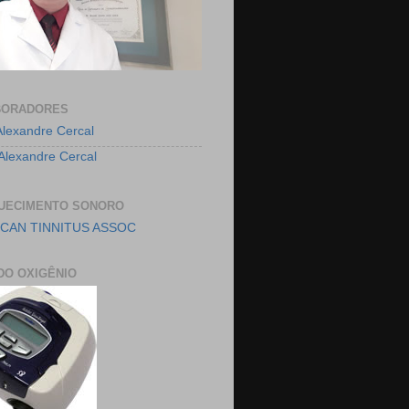
BORADORES
Alexandre Cercal
 Alexandre Cercal
UECIMENTO SONORO
CAN TINNITUS ASSOC
DO OXIGÊNIO