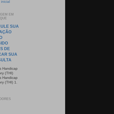
inicial
AGEM EM
AQUE
ULE SUA
TAÇÃO
O
IDO
S DE
CAR SUA
SULTA
us Handicap
ory (THI)
us Handicap
ry (THI) 1.
DORES