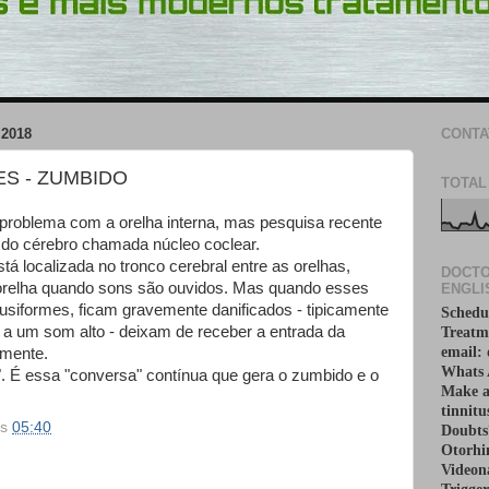
 2018
CONTA
S - ZUMBIDO
TOTAL
problema com a orelha interna, mas pesquisa recente
 do cérebro chamada núcleo coclear.
tá localizada no tronco cerebral entre as orelhas,
DOCTO
orelha quando sons são ouvidos. Mas quando esses
ENGLI
usiformes, ficam gravemente danificados - tipicamente
Schedu
a um som alto - deixam de receber a entrada da
Treatm
email:
lmente.
Whats 
". É essa "conversa" contínua que gera o zumbido e o
Make a
tinnitu
às
05:40
Doubts
Otorhi
Videona