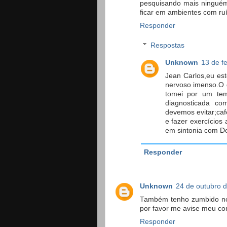
pesquisando mais ninguém
ficar em ambientes com ruí
Responder
Respostas
Unknown
13 de f
Jean Carlos,eu e
nervoso imenso.O q
tomei por um tem
diagnosticada co
devemos evitar;ca
e fazer exercícios
em sintonia com D
Responder
Unknown
24 de outubro 
Também tenho zumbido nos
por favor me avise meu co
Responder