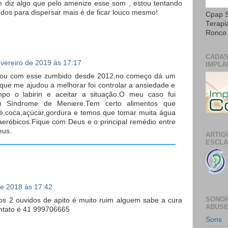
 diz algo que pelo amenize esse som , estou tentando
dos para dispersar mais é de ficar louco mesmo!
Cpap S
Terapi
Ronco 
CADAS
evereiro de 2019 às 17:17
IMPLA
stou com esse zumbido desde 2012,no começo dá um
ue me ajudou a melhorar foi controlar a ansiedade e
po o labirin e aceitar a situação.O meu caso fui
m Síndrome de Meniere.Tem certo alimentos que
fé,coca,açúcar,gordura e temos que tomar muita água
 aeróbicos.Fique com Deus e o principal remédio entre
eus.
ARTIG
ESCLA
de 2018 às 17:42
SONOR
 2 ouvidos de apito é muito ruim alguem sabe a cura
ABUS
ntato é 41 999706665
Sons