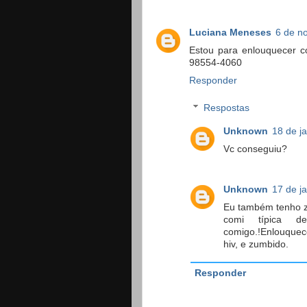
Luciana Meneses
6 de n
Estou para enlouquecer 
98554-4060
Responder
Respostas
Unknown
18 de j
Vc conseguiu?
Unknown
17 de j
Eu também tenho z
comi típica d
comigo.!Enlouquece
hiv, e zumbido.
Responder