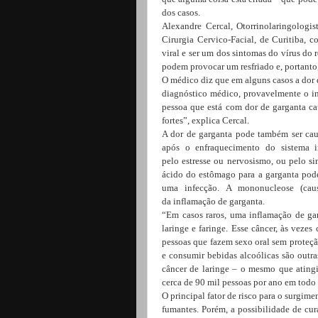
dos casos.
Alexandre Cercal, Otorrinolaringologis
Cirurgia Cervico-Facial, de Curitiba, 
viral e ser um dos sintomas do vírus do 
podem provocar um resfriado e, portanto,
O médico diz que em alguns casos a dor 
diagnóstico médico, provavelmente o in
pessoa que está com dor de garganta ca
fortes”, explica Cercal.
A dor de garganta pode também ser caus
após o enfraquecimento do sistema i
pelo estresse ou nervosismo, ou pel
o si
ácido do estômago para a garganta pode
uma infecção. A mononucleose (cau
da inflamação de garganta.
“Em casos raros, uma
inflamação de
ga
laringe e faringe. Esse câncer, às veze
pessoas que fazem sexo oral sem proteçã
e consumir bebidas alcoólicas são outras
câncer de laringe – o mesmo que ating
cerca de 90 mil pessoas por ano em tod
O principal fator de risco para o surgime
fumantes. Porém, a possibilidade de cur