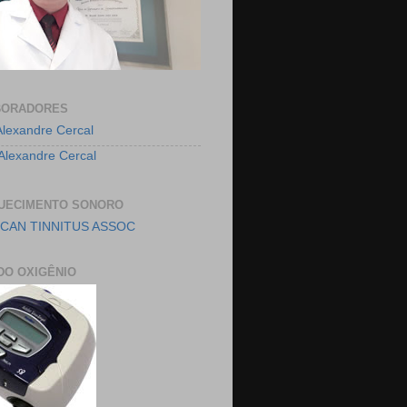
BORADORES
Alexandre Cercal
 Alexandre Cercal
UECIMENTO SONORO
CAN TINNITUS ASSOC
DO OXIGÊNIO