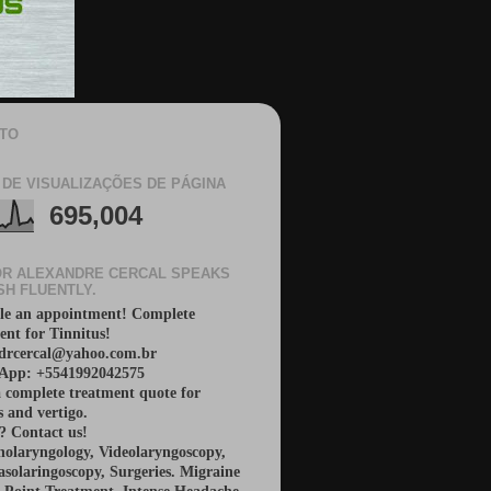
TO
 DE VISUALIZAÇÕES DE PÁGINA
695,004
R ALEXANDRE CERCAL SPEAKS
SH FLUENTLY.
le an appointment! Complete
ent for Tinnitus!
 drcercal@yahoo.com.br
App: +5541992042575
 complete treatment quote for
s and vertigo.
? Contact us!
nolaryngology, Videolaryngoscopy,
solaringoscopy, Surgeries. Migraine