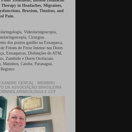
r Point Treatment, Intense Headache
 Therapy in Headaches, Migraines,
sfunctions, Bruxism, Tinnitus, and
al Pain.
olaringologia, Videolaringoscopia,
solaringoscopia, Cirurgias.
nto dos pontos gatilho na Enxaqueca,
 de Fótons de Feixe Intenso nas Dores
ça, Enxaquecas, Disfunções de ATM,
o, Zumbido e Dores Orofaciais.
a, Matinhos, Caioba, Paranaguá,
 Registro
EXANDRE CERCAL - MEMBRO
VO DA ASSOCIAÇÃO BRASILEIRA
ORRINOLARINGOLOGIA E CCF