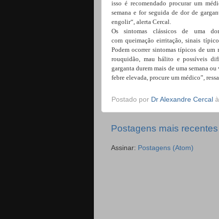
isso é recomendado procurar um médic
semana e for seguida de dor de garganta
engolir“, alerta Cercal.
Os sintomas clássicos de uma dor
com
queimação
e
irritação,
sinais típic
Podem ocorrer sintomas típicos de um
rouquidão, mau hálito e possíveis dif
garganta durem mais de uma semana ou v
febre elevada, procure um médico”, ressa
Postado por
Dr Alexandre Cercal
Postagens mais recentes
Assinar:
Postagens (Atom)