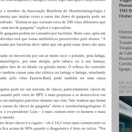
Trigge
Photon
ta e membro da Associação Brasileira de Otorrinolaringologia e
TMJ Dy
Orofaci
comenta que muitas vezes a causa das dores de garganta pode ser
resfriado. “Estima-se que existam cerca de 200 vírus diferentes que
 uma dor de garganta” explica o especialista.
Otorrin
de garganta podem ser causados por bactérias. Neste caso, após um
Videona
divíduo terá que tomar antibióticos prescrevidos pelo doutor. “A
Tratame
usada por bactérias deve saber que em geral essas dores são mais
Terapia
de Cabe
ada ou favorecida por um ar muito seco e poluído, pela fadiga,
Bruxism
munológico, por uma alergia, pelo tabaco ou a sua fumaça,
Curitib
mples fato de ter falado ou gritado muito. O refluxo do conteúdo
Iguape,
 também causar uma dor crônica na laringe e faringe, simulando
sada pelo vírus Epstein-Barr) pode também ser uma causa
DR AL
EFETI
rganta pode ser um sintoma de câncer, particularmente câncer de
DE OT
s causado pelo vírus do HPV, é mais propenso a se desenvolver em
o em múltiplos parceiros durante sua vida. Vale lembrar que fumar
 causas de câncer de garganta” alerta o otorrinolaringologista.
O
iu o ex-presidente Lula – é mais comum entre os homens e mata
o o mundo.
nto desse câncer é o cigarro – ele é 14,3 vezes mais comum entre os
a fica acima de 90% quando o diagnóstico é feito no início. “Por