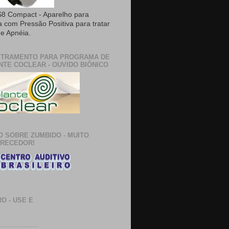
8 Compact - Aparelho para
a com Pressão Positiva para tratar
e Apnéia.
TRAMENTO PARA PROGRAMA DE
NTE COCLEAR - OUVIDO BIÔNICO
O SOBRE ZUMBIDO - MUITO
RECEDOR!
O - USE E
E