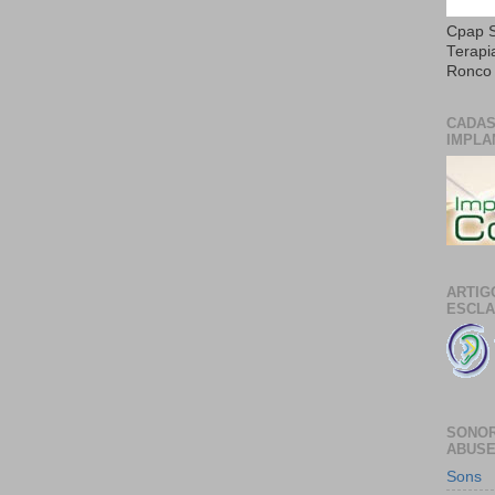
Cpap S
Terapi
Ronco 
CADAS
IMPLA
ARTIG
ESCLA
SONOR
ABUS
Sons