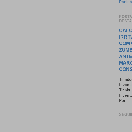
Página 
POST
DEST
CALC
IRRI
COM 
ZUMB
ANTE
MAR
CON
Tinnit
Invent
Tinnit
Invento
Por ...
SEGUI