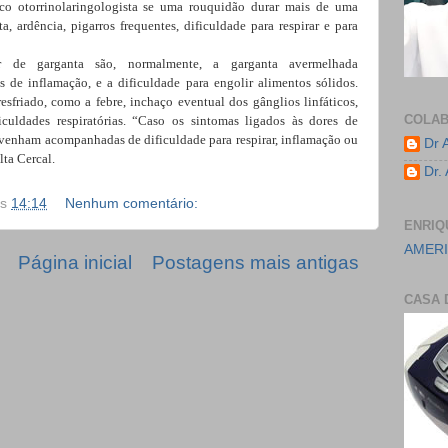
o otorrinolaringologista se uma rouquidão durar mais de uma
, ardência, pigarros frequentes, dificuldade para respirar e para
 de garganta são, normalmente, a garganta avermelhada
os de inflamação, e a dificuldade para engolir
alimentos sólidos.
resfriado, como a
febre,
inchaço eventual dos gânglios linfáticos,
COLA
iculdades respiratórias. “Caso os sintomas ligados às dores de
enham acompanhadas de dificuldade para respirar, inflamação ou
Dr 
lta Cercal.
Dr.
às
14:14
Nenhum comentário:
ENRIQ
AMERI
Página inicial
Postagens mais antigas
CASA 