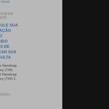
inicial
AGEM EM
AQUE
ULE SUA
TAÇÃO
O
IDO
S DE
CAR SUA
SULTA
us Handicap
ory (THI)
us Handicap
ry (THI) 1.
DORES