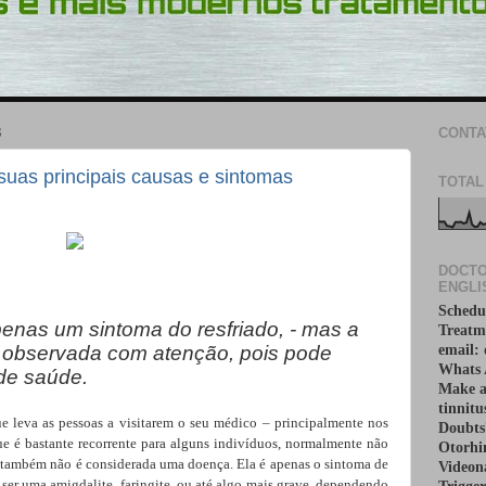
3
CONTA
uas principais causas e sintomas
TOTAL
DOCTO
ENGLI
Schedu
enas um sintoma do resfriado, - mas a
Treatm
r observada com atenção, pois pode
email:
Whats 
 de saúde.
Make a
tinnitu
 leva as pessoas a visitarem o seu médico – principalmente nos
Doubts
que é bastante recorrente para alguns indivíduos, normalmente não
Otorhi
e também não é considerada uma doença. Ela é apenas o sintoma de
Videona
 ser uma amigdalite, faringite, ou até algo mais grave, dependendo