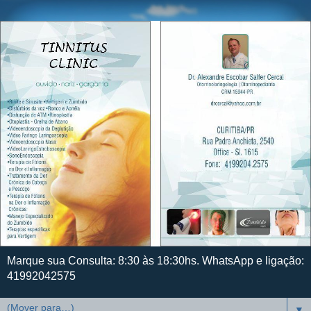
Marque sua Consulta: 8:30 às 18:30hs. WhatsApp e ligação:
41992042575
▼