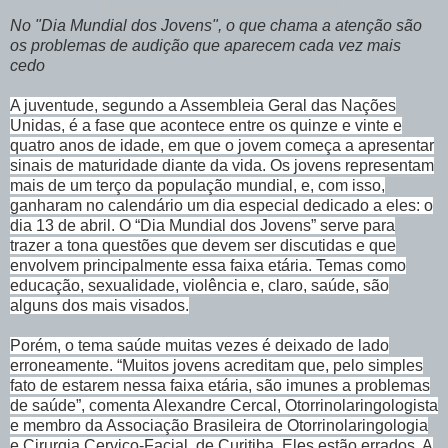
No "Dia Mundial dos Jovens", o que chama a atenção são
os problemas de audição que aparecem cada vez mais
cedo
A juventude, segundo a Assembleia Geral das Nações
Unidas, é a fase que acontece entre os quinze e vinte e
quatro anos de idade, em que o jovem começa a apresentar
sinais de maturidade diante da vida. Os jovens representam
mais de um terço da população mundial, e, com isso,
ganharam no calendário um dia especial dedicado a eles: o
dia 13 de abril. O “Dia Mundial dos Jovens” serve para
trazer a tona questões que devem ser discutidas e que
envolvem principalmente essa faixa etária. Temas como
educação, sexualidade, violência e, claro, saúde, são
alguns dos mais visados.
Porém, o tema saúde muitas vezes é deixado de lado
erroneamente. “Muitos jovens acreditam que, pelo simples
fato de estarem nessa faixa etária, são imunes a problemas
de saúde”, comenta Alexandre Cercal, Otorrinolaringologista
e membro da Associação Brasileira de Otorrinolaringologia
e Cirurgia Cervico-Facial, de Curitiba. Eles estão errados. A