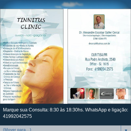
Marque sua Consulta: 8:30 às 18:30hs. WhatsApp e ligação:
41992042575
▼