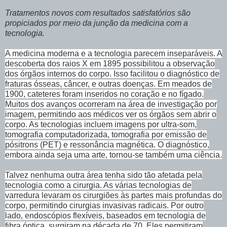
Tratamentos novos com resultados satisfatórios são
propiciados por meio da junção da medicina com a
tecnologia.
A medicina moderna e a tecnologia parecem inseparáveis. A
descoberta dos raios X em 1895 possibilitou a observação
dos órgãos internos do corpo. Isso facilitou o diagnóstico de
fraturas ósseas, câncer, e outras doenças. Em meados de
1900, cateteres foram inseridos no coração e no fígado.
Muitos dos avanços ocorreram na área de investigação por
imagem, permitindo aos médicos ver os órgãos sem abrir o
corpo. As tecnologias incluem imagens por ultra-som,
tomografia computadorizada, tomografia por emissão de
pósitrons (PET) e ressonância magnética. O diagnóstico,
embora ainda seja uma arte, tornou-se também uma ciência.
Talvez nenhuma outra área tenha sido tão afetada pela
tecnologia como a cirurgia. As várias tecnologias de
varredura levaram os cirurgiões às partes mais profundas do
corpo, permitindo cirurgias invasivas radicais. Por outro
lado, endoscópios flexíveis, baseados em tecnologia de
fibra óptica, surgiram na década de 70. Eles permitiram