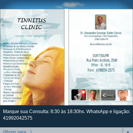
Marque sua Consulta: 8:30 às 18:30hs. WhatsApp e ligação:
41992042575
▼