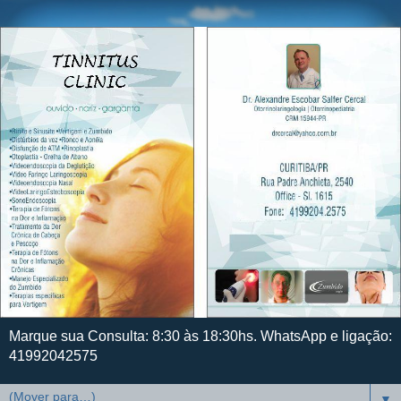
Marque sua Consulta: 8:30 às 18:30hs. WhatsApp e ligação:
41992042575
▼