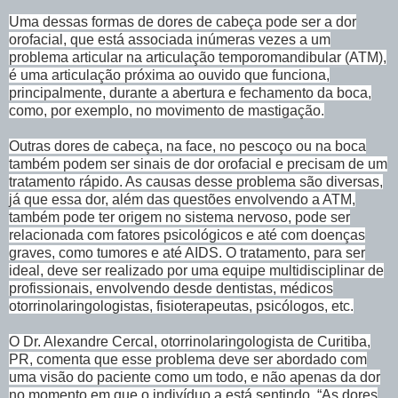
Uma dessas formas de dores de cabeça pode ser a dor
orofacial, que está associada inúmeras vezes a um
problema articular na articulação temporomandibular (ATM),
é uma articulação próxima ao ouvido que funciona,
principalmente, durante a abertura e fechamento da boca,
como, por exemplo, no movimento de mastigação.
Outras dores de cabeça, na face, no pescoço ou na boca
também podem ser sinais de dor orofacial e precisam de um
tratamento rápido. As causas desse problema são diversas,
já que essa dor, além das questões envolvendo a ATM,
também pode ter origem no sistema nervoso, pode ser
relacionada com fatores psicológicos e até com doenças
graves, como tumores e até AIDS. O tratamento, para ser
ideal, deve ser realizado por uma equipe multidisciplinar de
profissionais, envolvendo desde dentistas, médicos
otorrinolaringologistas, fisioterapeutas, psicólogos, etc.
O Dr. Alexandre Cercal, otorrinolaringologista de Curitiba,
PR, comenta que esse problema deve ser abordado com
uma visão do paciente como um todo, e não apenas da dor
no momento em que o indivíduo a está sentindo. “As dores