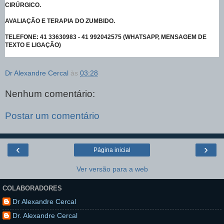
CIRÚRGICO.
AVALIAÇÃO E TERAPIA DO ZUMBIDO.
TELEFONE: 41 33630983 - 41 992042575 (WHATSAPP, MENSAGEM DE
TEXTO E LIGAÇÃO)
Dr Alexandre Cercal
às
03:28
Nenhum comentário:
Postar um comentário
‹
›
Página inicial
Ver versão para a web
COLABORADORES
Dr Alexandre Cercal
Dr. Alexandre Cercal